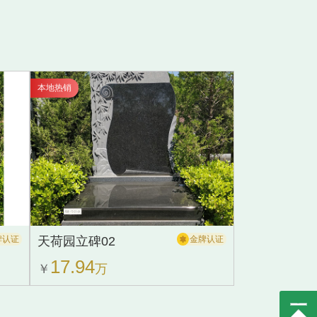
本地热销
牌认证
天荷园立碑02
金牌认证
17.94
￥
万