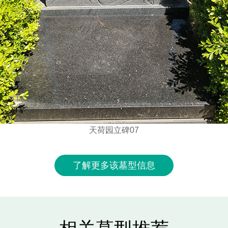
天荷园立碑07
了解更多该墓型信息