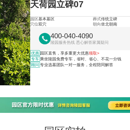
天荷园立碑07
园区
基本墓区
葬式
传统立碑
穴位
双穴
朝向
坐北朝南
400-040-4090
陵园服务热线 悉心解答家属疑问
优惠
园区直售，享多重更大优惠
领取>
专车
乘坐陵园免费专车，省时、省心、不花一分钱
顾问
专业选墓团队一对一服务，全程陪同解答