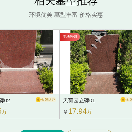
相关墓型推荐
环境优美 墓型丰富 价格实惠
本地热销
碑02
金牌认证
天荷园立碑01
金
5
17.94
万
￥
万