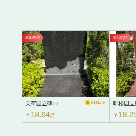
本地热销
本地热销
天荷园立碑07
金牌认证
听松园立
18.64
18.2
￥
万
￥