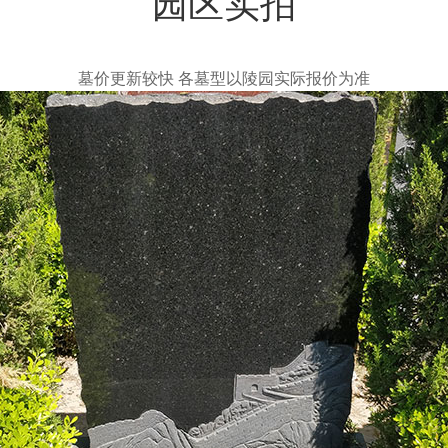
园区实拍
墓价更新较快 各墓型以陵园实际报价为准