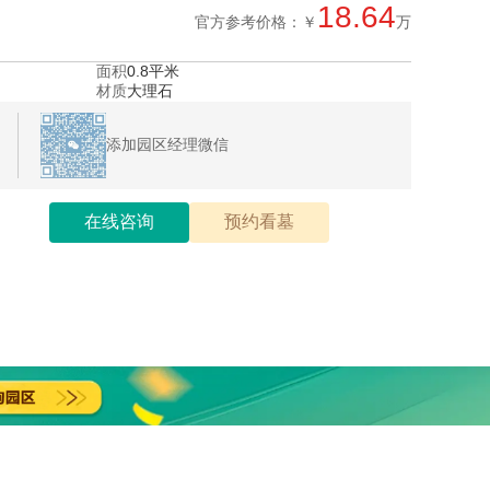
18.64
官方参考价格：￥
万
面积
0.8平米
材质
大理石
添加园区经理微信
在线咨询
预约看墓