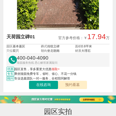
17.94
天荷园立碑01
官方参考价格：￥
万
园区
基本墓区
葬式
传统立碑
面积
0.8平米
穴位
双穴
朝向
坐北朝南
材质
大理石
400-040-4090
陵园服务热线 悉心解答家属疑问
优惠
园区直售，享多重更大优惠
领取>
专车
乘坐陵园免费专车，省时、省心、不花一分钱
顾问
专业选墓团队一对一服务，全程陪同解答
在线咨询
预约看墓
园区实拍