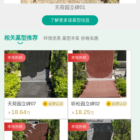
天荷园立碑01
了解更多该墓型信息
相关墓型推荐
环境优美 墓型丰富 价格实惠
本地热销
本地热销
天荷园立碑07
听松园立碑02
金牌认证
金牌认证
18.64
18.25
￥
万
￥
万
本地热销
本地热销